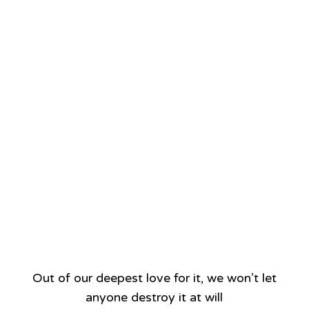
T-Shirt preorder
Out of our deepest love for it, we won’t let
福摩薩學院 自由、
anyone destroy it at will