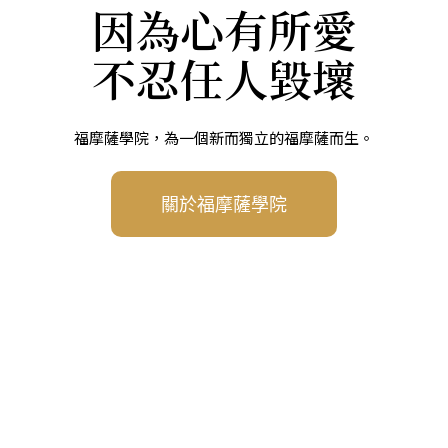
Main Plans
生存挑戰
Donate
Contact
因為心有所愛
民防演訓體驗營
勇敢、信仰
三大計畫
支持捐款
聯絡我們
不忍任人毀壞
T-Shirt開始預購！
線上表單
了解更多
了解更多
了解更多
福摩薩學院，為一個新而獨立的福摩薩而生。
了解更多
關於福摩薩學院