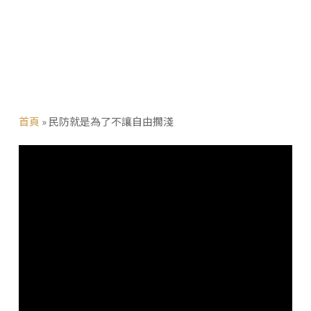
首頁
»
民防就是為了不讓自由擱淺