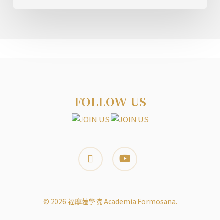
中
會
民
防
訓
練
課
程
Taiwan
FOLLOW US
Plus
報
導
facebook
youtube
© 2026 福摩薩學院 Academia Formosana.