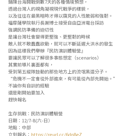
鋪陳台海開戰倒數7天的各種情境預想，
透過台灣人的視角凝視現代戰爭的樣貌，
以及往往在最黑暗時才得以窺見的人性脆弱和強韌。
福摩薩學院執行長謝博士接受自由亞洲電台採訪
強調民防準備的迫切性
是讓台灣社會變得更堅強、更堅韌的時候
敵人就不敢蠢蠢欲動，就可以不斷延遲大洪水的發生
因為這樣我們舉辦『民防演訓體驗營』
要讓民眾可以了解很多事態想定（scenarios）
其實前導片裏面都有，
受到第五縱隊鼓動的那些地方上的流氓黑道分子。
“危機不一定會從外部進來，有可能從內部先開始。”
不論你有自訓的經驗
還是剛開始要加入
趕快報名
生存挑戰：民防演訓體驗營
日期：12/7-8(六-日）
地點：中部
立刻報名：
https://reurl.cc/6dn8eZ