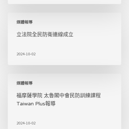
薩
民
防
立
訓
媒體報導
法
練
院
立法院全民防衛連線成立
全
民
防
2024-10-02
衛
連
線
成
福
立
媒體報導
摩
薩
福摩薩學院 太魯閣中會民防訓練課程
學
院
Taiwan Plus報導
太
魯
2024-10-02
閣